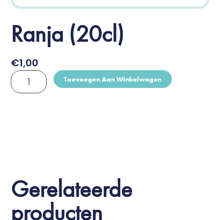
Ranja (20cl)
€
1,00
Ranja
Toevoegen Aan Winkelwagen
(20cl)
aantal
Gerelateerde
producten