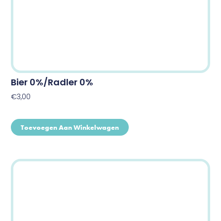
Bier 0%/Radler 0%
€
3,00
Toevoegen Aan Winkelwagen
Dit
product
heeft
meerdere
variaties.
Deze