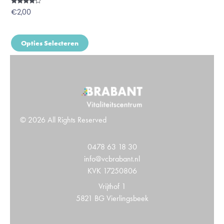
Gewaardeerd
€
2,00
4.00
uit 5
Opties Selecteren
© 2026 All Rights Reserved
0478 63 18 30
info@vcbrabant.nl
KVK 17250806
Vrijthof 1
5821 BG Vierlingsbeek