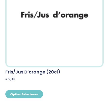
optie
kan
gekozen
worden
op
de
productpagina
Fris/Jus D’orange (20cl)
€
2,00
Opties Selecteren