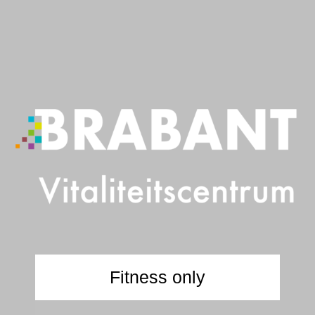
Ga
naar
de
inhoud
Fitness only