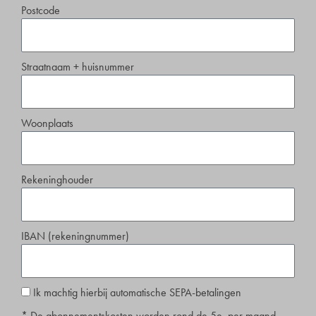
Postcode
Straatnaam + huisnummer
Woonplaats
Rekeninghouder
IBAN (rekeningnummer)
Ik machtig hierbij automatische SEPA-betalingen
* De abonnementskosten worden rond de 5e, per maand