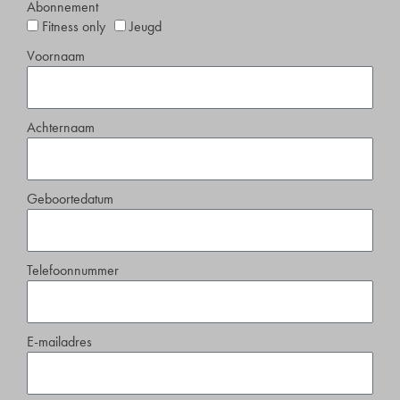
Abonnement
Fitness only
Jeugd
Voornaam
Achternaam
Geboortedatum
Telefoonnummer
E-mailadres