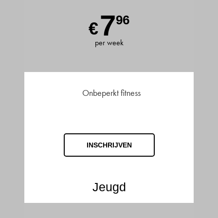
7
96
€
per week
Onbeperkt fitness
INSCHRIJVEN
Jeugd