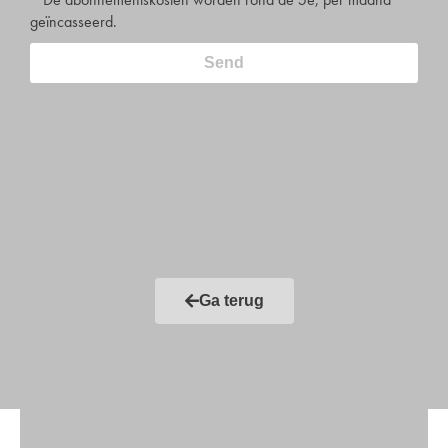
geïncasseerd.
Send
Ga terug