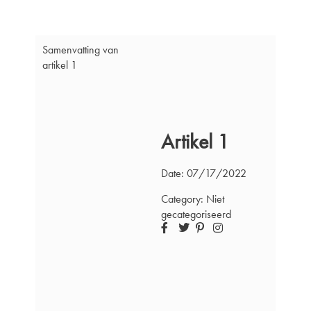
Ga
naar
de
Samenvatting van
inhoud
artikel 1
Artikel 1
Date:
07/17/2022
Category:
Niet
gecategoriseerd