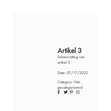
Ga
naar
de
inhoud
Artikel 3
Samenvatting van
artikel 3
Date:
07/17/2022
Category:
Niet
gecategoriseerd